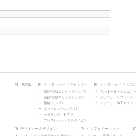
HOME
オーダーメイドギャラリー
オーダーメイドにつ
婚約指輪(エンゲージリング)
フルオーダージュエリ
結婚指輪(マリッジリング)
ジュエリーリフォーム
指輪(リング)
ジュエリー加工ガイド
ネックレス(ペンダント)
イヤリング・ピアス
ブレスレット・ネクタイピン
デザイナー＆デザイン
インフォメーション
みつこジュエリーアートのデザイン
プレゼント用ラッピング